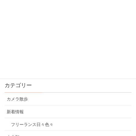
使用1ヶ月後のOCNモバイルワン
2016年1月30日
OneDrive無料ユーザーのストレージが減らされる。
期限は2016/01/31
2016年1月25日
新年のごあいさつ
2016年1月1日
カテゴリー
カメラ散歩
新着情報
フリーランス日々色々